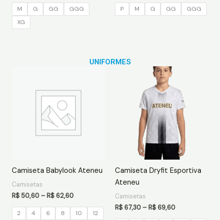
M
G
GG
GGG
P
M
G
GG
GGG
XG
UNIFORMES
Price
Price
range:
range:
R$ 50,60
R$ 67,30
through
through
R$ 62,60
R$ 69,60
Camiseta Babylook Ateneu
Camiseta Dryfit Esportiva
Ateneu
Camisetas
R$
50,60
–
R$
62,60
Camisetas
R$
67,30
–
R$
69,60
2
4
6
8
10
12