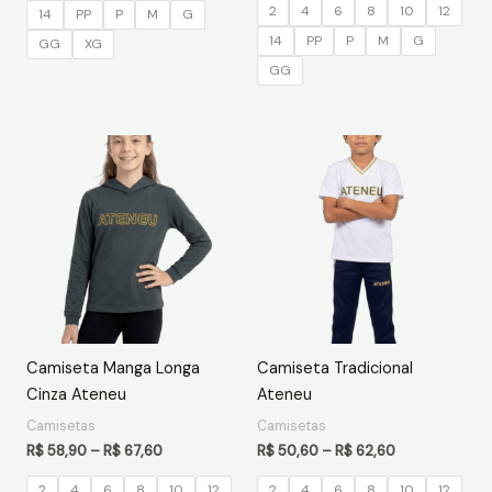
2
4
6
8
10
12
14
PP
P
M
G
14
PP
P
M
G
GG
XG
GG
Price
Price
range:
range:
R$ 58,90
R$ 50,60
through
through
R$ 67,60
R$ 62,60
Camiseta Manga Longa
Camiseta Tradicional
Cinza Ateneu
Ateneu
Camisetas
Camisetas
R$
58,90
–
R$
67,60
R$
50,60
–
R$
62,60
2
4
6
8
10
12
2
4
6
8
10
12