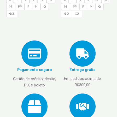
14
PP
P
M
G
14
PP
P
M
G
GG
GG
XG
Pagamento seguro
Entrega grátis
Em pedidos acima de
Cartão de crédito, débito,
R$300,00
PIX e boleto