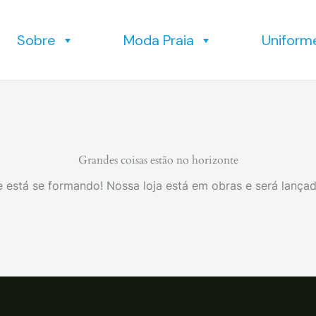
Sobre
Moda Praia
Uniform
Grandes coisas estão no horizonte
 está se formando! Nossa loja está em obras e será lança